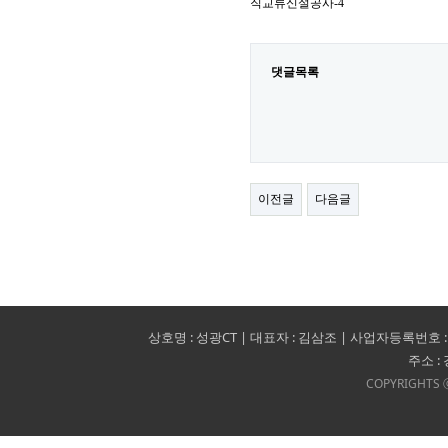
직교류신설공사-4
댓글목록
이전글
다음글
상호명 : 성광CT | 대표자 : 김삼조 | 사업자등록번호 : 140-09-1
주소 :
COPYRIGHTS ⓒ